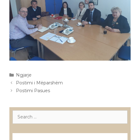
Categories
Ngjarje
Post
Postimi i Mëparshëm
navigation
Postimi Pasues
Search
for:
Лиценцирани друштва за ревизија