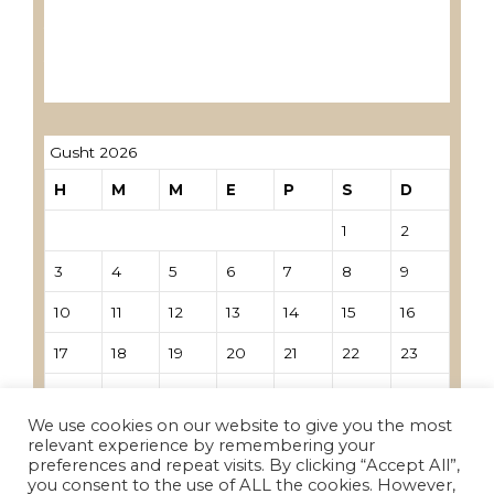
Лиценцирани овластени ревозори
Лиценцирани овластени ревозори –
трговци поединци
Gusht 2026
H
M
M
E
P
S
D
1
2
3
4
5
6
7
8
9
10
11
12
13
14
15
16
17
18
19
20
21
22
23
24
25
26
27
28
29
30
We use cookies on our website to give you the most
31
relevant experience by remembering your
preferences and repeat visits. By clicking “Accept All”,
you consent to the use of ALL the cookies. However,
« Nën