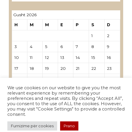
Gusht 2026
H
M
M
E
P
S
D
1
2
3
4
5
6
7
8
9
10
11
12
13
14
15
16
17
18
19
20
21
22
23
24
25
26
27
28
29
30
We use cookies on our website to give you the most
31
relevant experience by remembering your
preferences and repeat visits. By clicking “Accept All”,
you consent to the use of ALL the cookies. However,
« Nën
you may visit "Cookie Settings" to provide a controlled
consent.
Furnizime për cookies
Prano
© 2026 СУНР
• Built with
GeneratePress