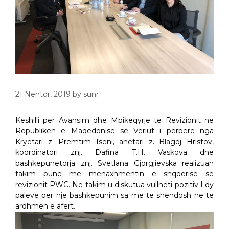
21 Nëntor, 2019
by
sunr
Keshilli per Avansim dhe Mbikeqyrje te Revizionit ne
Republiken e Maqedonise se Veriut i perbere nga
Kryetari z. Premtim Iseni, anetari z. Blagoj Hristov,
koordinatori znj. Dafina T.H. Vaskova dhe
bashkepunetorja znj. Svetlana Gjorgjievska realizuan
takim pune me menaxhmentin e shqoerise se
revizionit PWC. Ne takim u diskutua vullneti pozitiv I dy
paleve per nje bashkepunim sa me te shendosh ne te
ardhmen e afert.