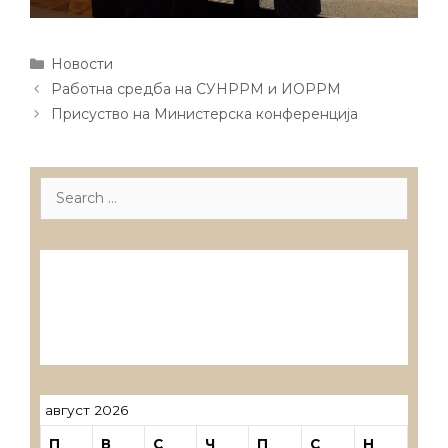
Categories
Новости
Post
Работна средба на СУНРРМ и ИОРРМ
navigation
Присуство на Министерска конференција
Search
for:
Лиценцирани друштва за ревизија
Лиценцирани овластени ревозори
Лиценцирани овластени ревозори –
трговци поединци
август 2026
П
В
С
Ч
П
С
Н