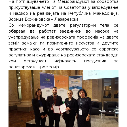
На потпишувањето на Меморандумот за соработка
присуствуваше членот на Советот за унапредување
и надзор на ревизијата на Република Македонија,
Зорица Божиновска – Лазаревска.
Со меморандумот двете регулаторни тела се
обврзаа да работат заеднички во насока на
унапредување на ревизорската професија на двете
земји земајќи ги позитивните искуства и другите
практики како и во усогласувањето со европска
регулатива и ажурирање на ревизорската стандарди
кои остануваат најзначаен предизвик за
ревизорската професија.