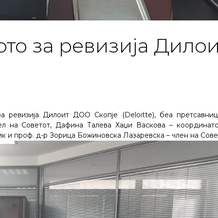
ото за ревизија Дилои
за ревизија Дилоит ДОО Скопје (Deloitte), беа претсавни
ел на Советот, Дафина Талева Хаџи Васкова – координат
ик и проф. д-р Зорица Божиновска Лазаревска – член на Сове