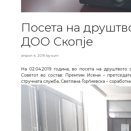
Посета на друштв
ДОО Скопје
април 4, 2019
by
sunr
На 02.04.2019 година, во посета на друштвото 
Советот во состав: Премтим Исени – претседат
стручната служба, Светлана Ѓорѓиевска – соработн