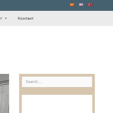
т
Контакт
Search
for:
Лиценцирани друштва за
ревизија
Лиценцирани овластени