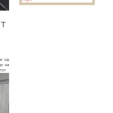
т
ци од
ор на
тот.