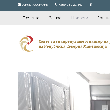
Skip
contact@sunr.mk
+389 2 32 22 667
to
content
Почетна
За нас
Новости
Јавни