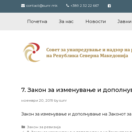
Skip
contact@sunr.mk
+389 2 32 22 667
to
content
Почетна
За нас
Новости
Јавни
7. Закон за изменување и дополнува
ноември 20, 2019
by
sunr
Закон за изменување и дополнување на Законот за р
Categories
Закон за ревизија
Post
8. Закон за изменување и дополнување на Законот за рев