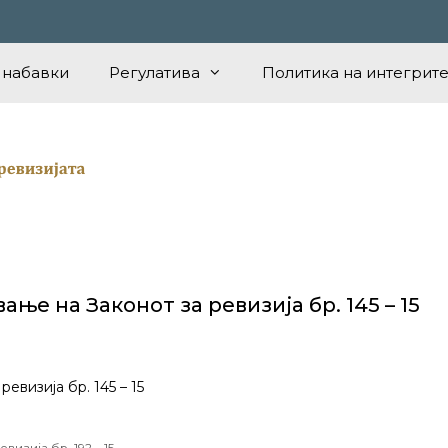
 набавки
Регулатива
Политика на интегрите
ње на Законот за ревизија бр. 145 – 15
евизија бр. 145 – 15
изија бр. 192 – 15