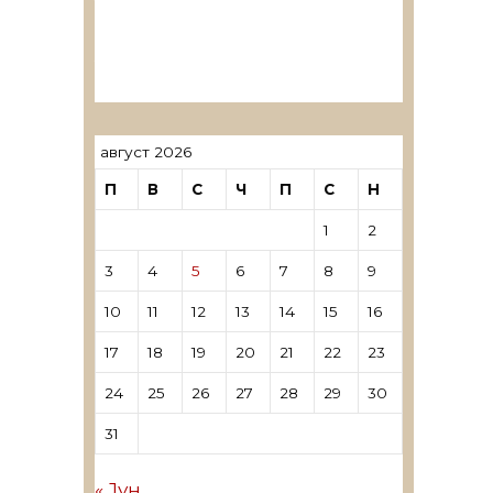
ревозори
Лиценцирани овластени
ревозори – трговци поединци
август 2026
П
В
С
Ч
П
С
Н
1
2
3
4
5
6
7
8
9
10
11
12
13
14
15
16
17
18
19
20
21
22
23
24
25
26
27
28
29
30
31
« Јун