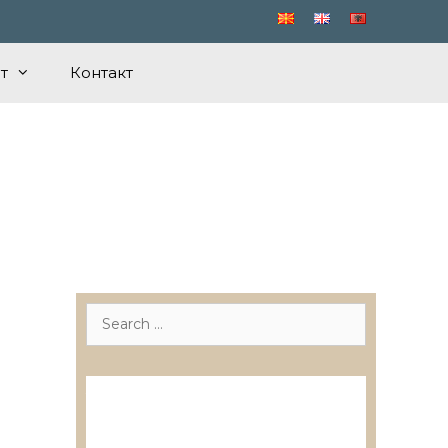
т
Контакт
Search
for:
Лиценцирани друштва за
ревизија
Лиценцирани овластени