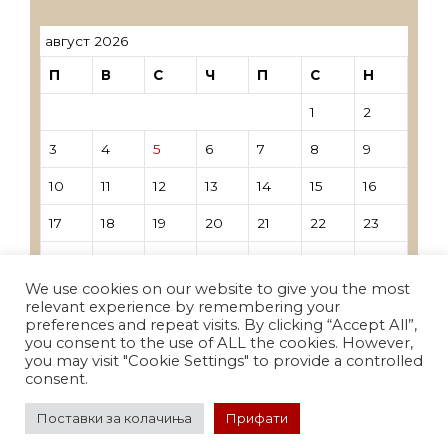
август 2026
П
В
С
Ч
П
С
Н
1
2
3
4
5
6
7
8
9
10
11
12
13
14
15
16
17
18
19
20
21
22
23
24
25
26
27
28
29
30
We use cookies on our website to give you the most
31
relevant experience by remembering your
preferences and repeat visits. By clicking “Accept All”,
you consent to the use of ALL the cookies. However,
« Јун
you may visit "Cookie Settings" to provide a controlled
consent.
Поставки за колачиња
Прифати
© 2026 СУНР
• Built with
GeneratePress