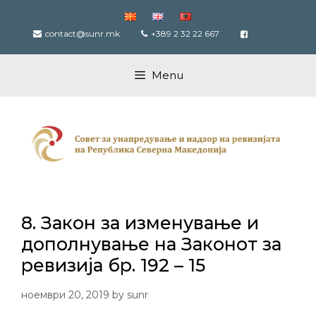
Skip
to
contact@sunr.mk
+389 2 32 22 667
content
Menu
8. Закон за изменување и
дополнување на Законот за
ревизија бр. 192 – 15
ноември 20, 2019
by
sunr