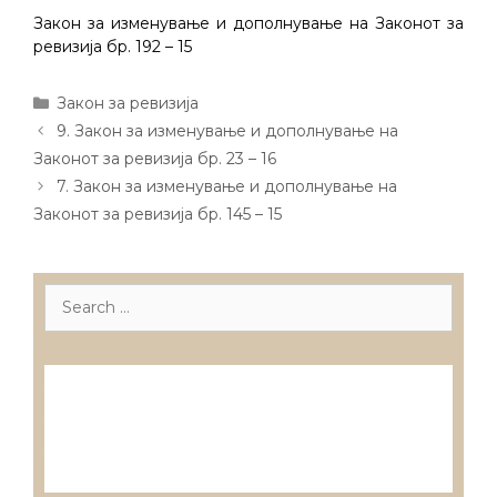
Закон за изменување и дополнување на Законот за
ревизија бр. 192 – 15
Categories
Закон за ревизија
Post
9. Закон за изменување и дополнување на
navigation
Законот за ревизија бр. 23 – 16
7. Закон за изменување и дополнување на
Законот за ревизија бр. 145 – 15
Search
for:
Лиценцирани друштва за ревизија
Лиценцирани овластени ревозори
Лиценцирани овластени ревозори –
трговци поединци