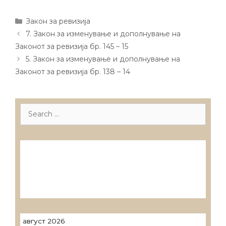
Categories
Закон за ревизија
Post
7. Закон за изменување и дополнување на
navigation
Законот за ревизија бр. 145 – 15
5. Закон за изменување и дополнување на
Законот за ревизија бр. 138 – 14
Search
for:
Лиценцирани друштва за ревизија
Лиценцирани овластени ревозори
Лиценцирани овластени ревозори –
трговци поединци
август 2026