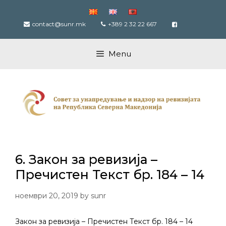
Skip
to
contact@sunr.mk
+389 2 32 22 667
content
Menu
6. Закон за ревизија –
Пречистен Текст бр. 184 – 14
ноември 20, 2019
by
sunr
Закон за ревизија – Пречистен Текст бр. 184 – 14