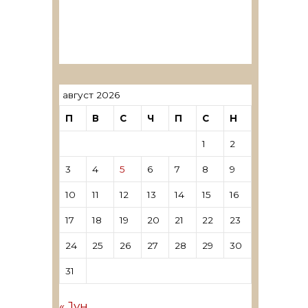
ревозори
Лиценцирани овластени
ревозори – трговци поединци
август 2026
П
В
С
Ч
П
С
Н
1
2
3
4
5
6
7
8
9
10
11
12
13
14
15
16
17
18
19
20
21
22
23
24
25
26
27
28
29
30
31
« Јун