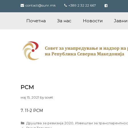
Skip
contact@sunr.mk
+389 2 32 22 667
to
content
Почетна
За нас
Новости
Јавни
РСМ
мај 15, 2021
by
sovet
7. 11-2 РСМ
Categories
Друштва за ревизија 2020
,
Извештаи за транспарентнос
Post
Грант Торнтон