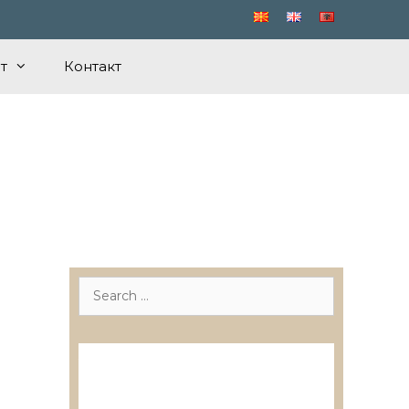
т
Контакт
Search
for:
Лиценцирани друштва за
ревизија
Лиценцирани овластени