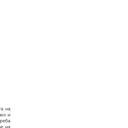
та на
ако и
треба
ње на