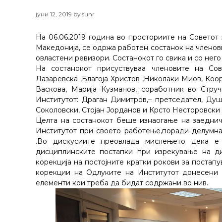
јуни 12, 2019
by
sunr
На 06.06.2019 година во просториите на Советот
Македонија, се одржа работен состанок на членов
овластени ревизори. Состанокот го свика и со не
На состанокот присуствуваа членовите на Сов
Лазаревска ,Благоја Христов ,Николаки Миов, Коо
Васкова, Марија Кузманов, соработник во Стру
Институтот: Драган Димитров,– претседател, Ду
Соколовски, Стојан Јорданов и Крсто Несторовски
Целта на состанокот беше изнаогање на заеднич
Институтот при своето работење,поради делумна
.Во дискусиите преовлада мислењето дека е
дисциплинските постапки при изрекување на ди
корекција на постојните кратки рокови за постап
корекции на Одлуките на Институтот донесени 
елементи кои треба да бидат содржани во нив.