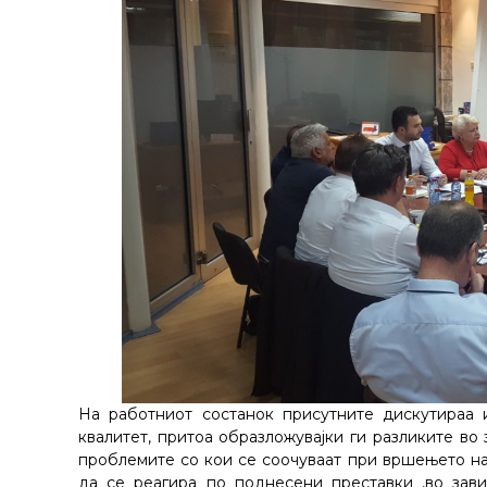
На работниот состанок присутните дискутираа 
квалитет, притоа образложувајки ги разликите во
проблемите со кои се соочуваат при вршењето на
да се реагира по поднесени преставки ,во зав