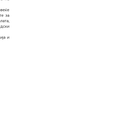
овеќе
те за
лата,
удски
ија и