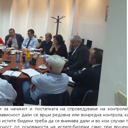
и за начинот и постапката на спроведување на контрола
 зависност дали се врши редовна или вонредна контрола, к
 истите бидеки треба да се внимава дали и во кои случаи 
исност од основаноста на истите,бидејки само при врше