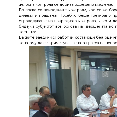
целосна контрола се добива одредено мислење.
Во врска со вонредните контроли, кои се на ба
дилеми и прашања. Посебно беше третирано пра
спроведување на вонредната контрола, како и дал
бидејќи субјектот врз основа на извршената ко
постапки.
Ваквите заеднички работни состаноци беа оценет
понатаму да се применува ваквата пракса на непо