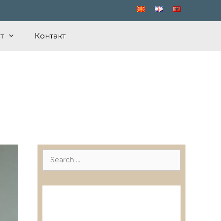
т
Контакт
Search
for:
Лиценцирани друштва за
ревизија
Лиценцирани овластени