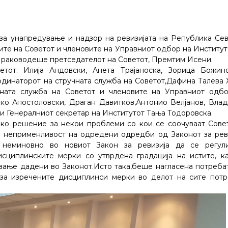
 за унапредување и надзор на ревизијата на Република Се
ите на Советот и членовите на Управниот одбор на Институт
го раководеше претседателот на Советот, Премтим Исени.
етот: Илија Андовски, Анета Трајаноска, Зорица Божин
рдинаторот на стручната служба на Советот,Дафина Талева 
чната служба на Советот и членовите на Управниот одб
шко Апостоловски, Драган Давитков,Антонио Велјанов, Вла
 и Генералниот секретар на Институтот Тања Тодоровска.
ко решение за некои проблеми со кои се соочуваат Сове
 неприменливост на одредени одредби од Законот за рев
 неминовно во новиот Закон за ревизија да се регул
сциплинските мерки со утврдена градација на истите, к
ување дадени во Законот.Исто така,беше нагласена потреба
за изречените дисциплинси мерки во делот на сите пот