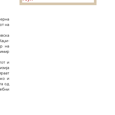
верна
от на
овска
Хаџи-
ор на
димир
тот и
изија
ираат
ако и
та од
ребни