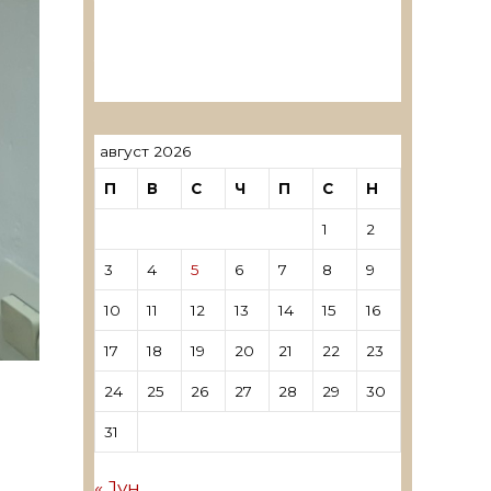
ревозори
Лиценцирани овластени
ревозори – трговци поединци
август 2026
П
В
С
Ч
П
С
Н
1
2
3
4
5
6
7
8
9
10
11
12
13
14
15
16
17
18
19
20
21
22
23
24
25
26
27
28
29
30
31
« Јун