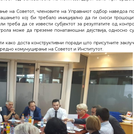
рање на Советот, членовите на Управниот одбор наведоа п
шањето кој би требало иницијално да ги сноси трошоци
и треба да се извести субјектот за резултатите од контро
нтрола може да преземе понатамошни дејствија, односно с
и како доста конструктивни поради што присутните заклуч
средно комунуцирање на Советот и Институтот.