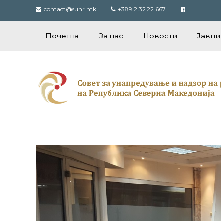
Skip
contact@sunr.mk
+389 2 32 22 667
to
content
Почетна
За нас
Новости
Јавни