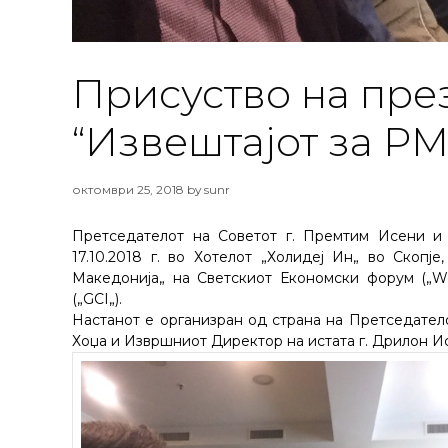
Присуство на пре
“Извештајот за РМ
октомври 25, 2018
by
sunr
Претседателот на Советот г. Премтим Исени и
17.10.2018 г. во Хотелот „Холидеј Ин„ во Скопј
Македонија„ на Светскиот Економски форум („Wo
(„GCI„).
Настанот е организран од страна на Претседател
Хоџа и Извршниот Директор на истата г. Дрилон И