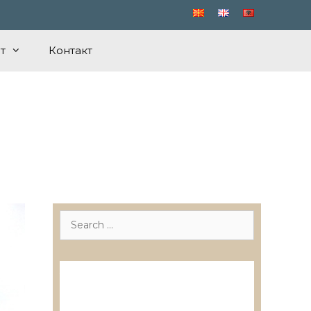
т
Контакт
Search
for:
Лиценцирани друштва за
ревизија
Лиценцирани овластени