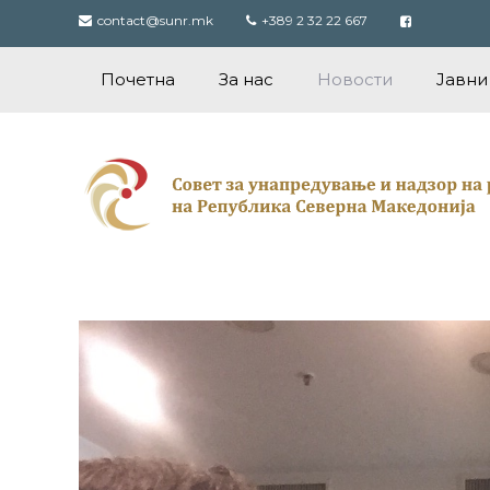
Skip
contact@sunr.mk
+389 2 32 22 667
to
content
Почетна
За нас
Новости
Јавни