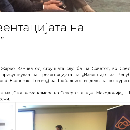
зентацијата на
”
 Жарко Камчев од стручната служба на Советот, во Сре
е, присуствуваа на презентацијата на „Извештајот за Репу
rld Economic Forum„) за Глобалниот индекс на конкурен
от на „Стопанска комора на Северо-западна Македонија„ г.
сени.