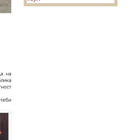
да на
блика
тност
 Неби