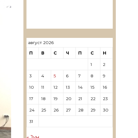
ревозори
Лиценцирани овластени
ревозори – трговци поединци
август 2026
П
В
С
Ч
П
С
Н
1
2
3
4
5
6
7
8
9
10
11
12
13
14
15
16
17
18
19
20
21
22
23
24
25
26
27
28
29
30
31
« Јун