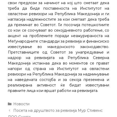
свои предлози за начинот на кој што сметаат дека
треба да биде поставеноста на Институтот на
овластени ревизори на Република Македонија и ги
нагласија надлежностите за кои сметаат дека треба
да преминат во Советот. Ги посочија потешкотиите
со кои се соочуваат во секојдневното работење, со
акцент на проблемите поради неажурираноста на
Меѓународните стандарди за ревизија и финансиско
известување во македонското законодавство.
Претставниците од Советот за унапредување и
надзор на ревизијата на Република Северна
Македонија истакнаа дека во моментов се прават
напори од страна на Институтот на овластени
ревизори на Република Македонија за надминување
на наведената состојба и за секоја преземена и
реализирана активност ќе бидат известувани
правните лица кои вршат работи на ревизијата.
Categories
Новости
Post
Посета на друштвото за ревизија Мур Стивенс
navigation