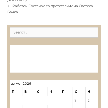
ДОО Скопје
Работен Состанок со претставник на Светска
Банка
Search
for:
Лиценцирани друштва за ревизија
Лиценцирани овластени ревозори
Лиценцирани овластени ревозори –
трговци поединци
август 2026
П
В
С
Ч
П
С
Н
1
2