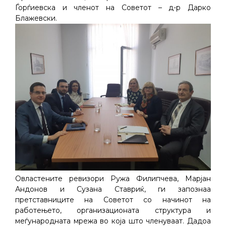
Ѓорѓиевска и членот на Советот – д-р Дарко
Блажевски.
Овластените ревизори Ружа Филипчева, Марјан
Андонов и Сузана Ставриќ, ги запознаа
претставниците на Советот со начинот на
работењето, организационата структура и
меѓународната мрежа во која што членуваат. Дадоа