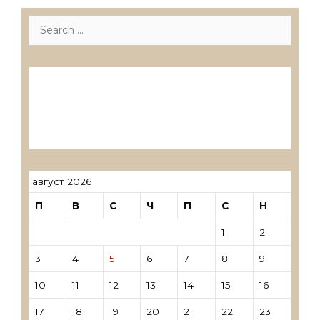
Search
for:
Лиценцирани друштва за ревизија
Лиценцирани овластени ревозори
Лиценцирани овластени ревозори –
трговци поединци
август 2026
П
В
С
Ч
П
С
Н
1
2
3
4
5
6
7
8
9
10
11
12
13
14
15
16
17
18
19
20
21
22
23