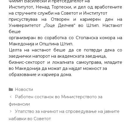
Филип Василески и претседателот на
Институтот, Ненад Тортески, и дел од вработените
на стручните служби на Советот и Институтот
присуствуваа на Отворен и кариерен ден на
Универзитетот „Гоце Делчев“ во Штип. Настанот
беше
организиран во соработка со Стопанска комора на
Македонија и Општина Штип.
Целта на настанот беше да се потврди дека со
заеднички напорот на академската заедница,
бизнис-секторот и локалната самоуправа, младите
во Македонија да можат да најдат можност за
образование и кариера дома.
Categories
Новости
Post
Работен состанок во Министерството за
navigation
финансии
Упатство за начинот на спроведување на јавните
набавки во Советот