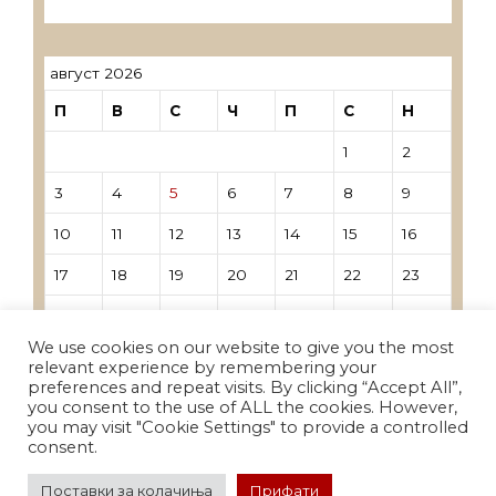
трговци поединци
август 2026
П
В
С
Ч
П
С
Н
1
2
3
4
5
6
7
8
9
10
11
12
13
14
15
16
17
18
19
20
21
22
23
24
25
26
27
28
29
30
We use cookies on our website to give you the most
31
relevant experience by remembering your
preferences and repeat visits. By clicking “Accept All”,
you consent to the use of ALL the cookies. However,
« Јун
you may visit "Cookie Settings" to provide a controlled
consent.
Поставки за колачиња
Прифати