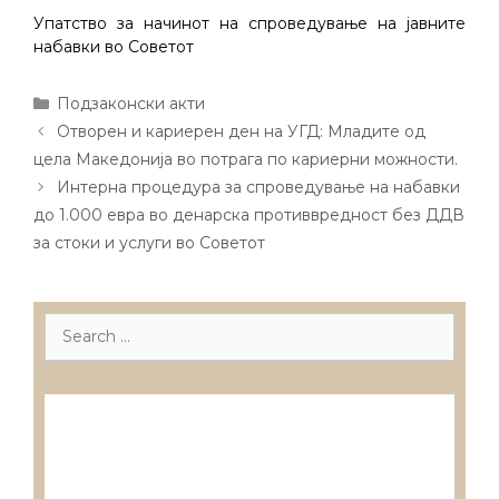
Упатство за начинот на спроведување на јавните
набавки во Советот
Categories
Подзаконски акти
Post
Отворен и кариерен ден на УГД: Младите од
navigation
цела Македонија во потрага по кариерни можности.
Интерна процедура за спроведување на набавки
до 1.000 евра во денарска противвредност без ДДВ
за стоки и услуги во Советот
Search
for:
Лиценцирани друштва за ревизија
Лиценцирани овластени ревозори
Лиценцирани овластени ревозори –