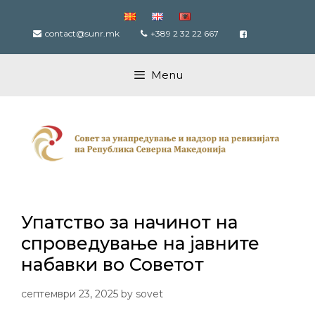
Skip
to
contact@sunr.mk
+389 2 32 22 667
content
Menu
Упатство за начинот на
спроведување на јавните
набавки во Советот
септември 23, 2025
by
sovet