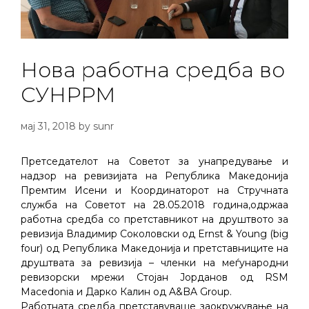
Нова работна средба во
СУНРРМ
мај 31, 2018
by
sunr
Претседателот на Советот за унапредување и
надзор на ревизијата на Република Македонија
Премтим Исени и Координаторот на Стручната
служба на Советот на 28.05.2018 година,одржаа
работна средба со претставникот на друштвото за
ревизија Владимир Соколовски од Ernst & Young (big
four) од Република Македонија и претставниците на
друштвата за ревизија – членки на меѓународни
ревизорски мрежи Стојан Јорданов од RSM
Macedonia и Дарко Калин од A&BA Group.
Работната средба претставуваше заокружување на