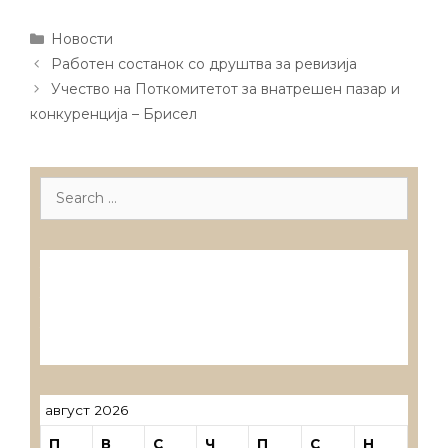
Categories
Новости
Post
Работен состанок со друштва за ревизија
navigation
Учество на Поткомитетот за внатрешен пазар и
конкуренција – Брисел
Search
for:
Лиценцирани друштва за ревизија
Лиценцирани овластени ревозори
Лиценцирани овластени ревозори –
трговци поединци
август 2026
П
В
С
Ч
П
С
Н