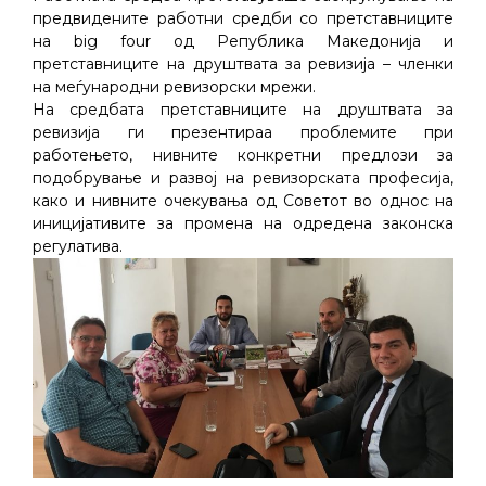
предвидените работни средби со претставниците
на big four oд Република Македонија и
претставниците на друштвата за ревизија – членки
на меѓународни ревизорски мрежи.
На средбата претставниците на друштвата за
ревизија ги презентираа проблемите при
работењето, нивните конкретни предлози за
подобрување и развој на ревизорската професија,
како и нивните очекувања од Советот во однос на
иницијативите за промена на одредена законска
регулатива.