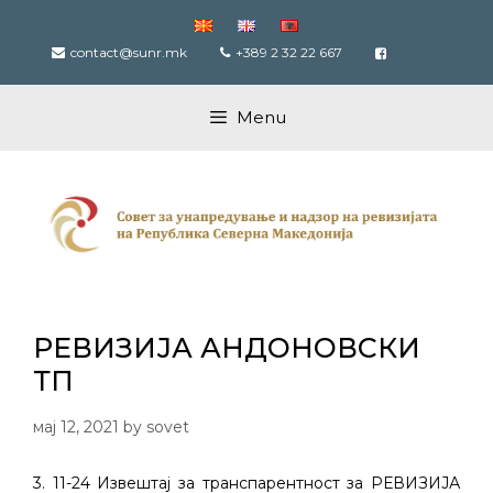
Skip
to
contact@sunr.mk
+389 2 32 22 667
content
Menu
РЕВИЗИЈА АНДОНОВСКИ
ТП
мај 12, 2021
by
sovet
3. 11-24 Извештај за транспарентност за РЕВИЗИЈА