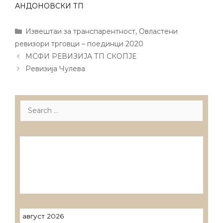
АНДОНОВСКИ ТП
Categories
Извештаи за транспарентност
,
Овластени
ревизори трговци – поединци 2020
Post
МСФИ РЕВИЗИЈА ТП СКОПЈЕ
navigation
Ревизија Чулева
Search
for:
Лиценцирани друштва за ревизија
Лиценцирани овластени ревозори
Лиценцирани овластени ревозори –
трговци поединци
август 2026