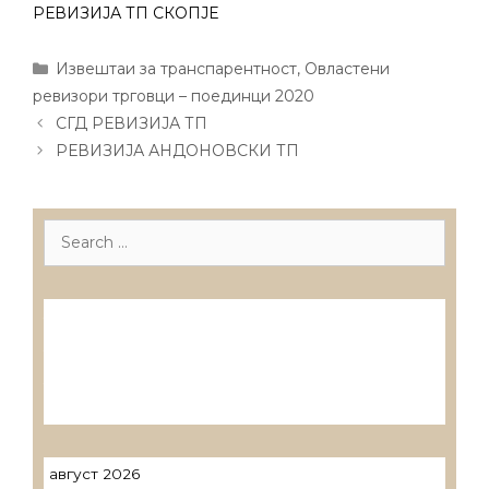
РЕВИЗИЈА ТП СКОПЈЕ
Categories
Извештаи за транспарентност
,
Овластени
ревизори трговци – поединци 2020
Post
СГД РЕВИЗИЈА ТП
navigation
РЕВИЗИЈА АНДОНОВСКИ ТП
Search
for:
Лиценцирани друштва за ревизија
Лиценцирани овластени ревозори
Лиценцирани овластени ревозори –
трговци поединци
август 2026