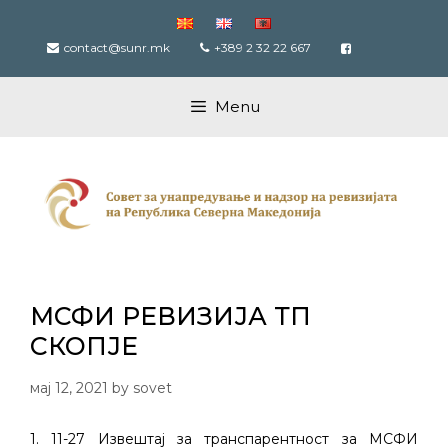
Skip
to
contact@sunr.mk
+389 2 32 22 667
content
Menu
МСФИ РЕВИЗИЈА ТП
СКОПЈЕ
мај 12, 2021
by
sovet
1. 11-27 Извештај за транспарентност за МСФИ