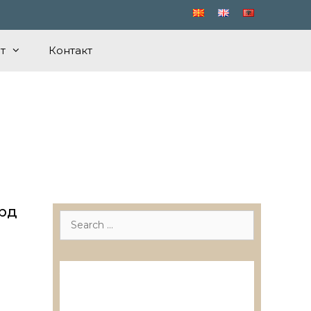
т
Контакт
орд
Search
for:
Лиценцирани друштва за
ревизија
Лиценцирани овластени