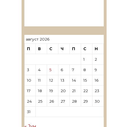
ревозори
Лиценцирани овластени
ревозори – трговци поединци
август 2026
П
В
С
Ч
П
С
Н
1
2
3
4
5
6
7
8
9
10
11
12
13
14
15
16
17
18
19
20
21
22
23
24
25
26
27
28
29
30
31
« Јун