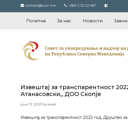
Skip
contact@sunr.mk
+389 2 32 22 667
to
content
Почетна
За нас
Новости
Јавни
Извештај за транспарентност 2022
Атанасовски,, ДОО Скопје
јуни 13, 2023
by
sovet
Извештај за транспарентност 2022 год, Друштво за