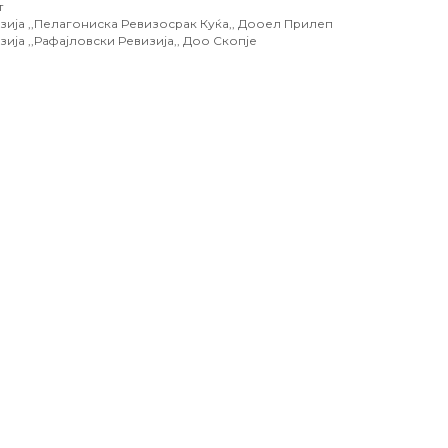
т
изија ,,Пелагониска Ревизосрак Куќа,, Дооел Прилеп
зија ,,Рафајловски Ревизија,, Доо Скопје