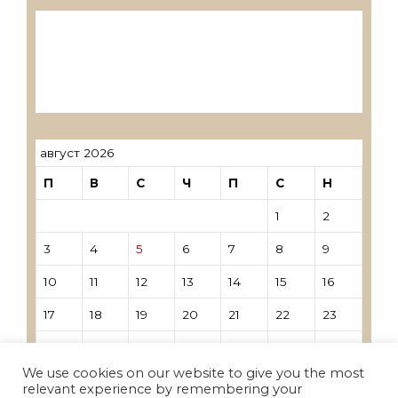
Лиценцирани друштва за ревизија
Лиценцирани овластени ревозори
Лиценцирани овластени ревозори –
трговци поединци
август 2026
П
В
С
Ч
П
С
Н
1
2
3
4
5
6
7
8
9
10
11
12
13
14
15
16
17
18
19
20
21
22
23
24
25
26
27
28
29
30
We use cookies on our website to give you the most
31
relevant experience by remembering your