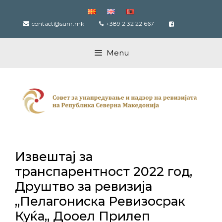
Skip
to
contact@sunr.mk
+389 2 32 22 667
content
Menu
Извештај за
транспарентност 2022 год,
Друштво за ревизија
,,Пелагониска Ревизосрак
Куќа,, Дооел Прилеп