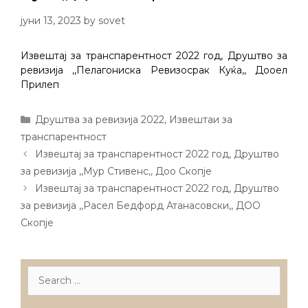
јуни 13, 2023
by
sovet
Извештај за транспарентност 2022 год, Друштво за
ревизија ,,Пелагониска Ревизосрак Куќа,, Дооел
Прилеп
Categories
Друштва за ревизија 2022
,
Извештаи за
транспарентност
Post
Извештај за транспарентност 2022 год, Друштво
navigation
за ревизија ,,Мур Стивенс,, Доо Скопје
Извештај за транспарентност 2022 год, Друштво
за ревизија ,,Расел Бедфорд Атанасовски,, ДОО
Скопје
Search
for: