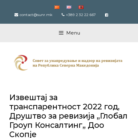
Skip
to
contact@sunr.mk
+389 2 32 22 667
content
Menu
Извештај за
транспарентност 2022 год,
Друштво за ревизија ,,Глобал
Гроуп Консалтинг,, Доо
Скопје