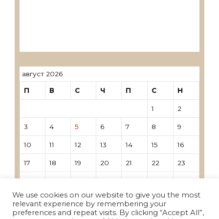
Лиценцирани друштва за ревизија
Лиценцирани овластени ревозори
Лиценцирани овластени ревозори –
трговци поединци
август 2026
П
В
С
Ч
П
С
Н
1
2
3
4
5
6
7
8
9
10
11
12
13
14
15
16
17
18
19
20
21
22
23
24
25
26
27
28
29
30
We use cookies on our website to give you the most
31
relevant experience by remembering your
preferences and repeat visits. By clicking “Accept All”,