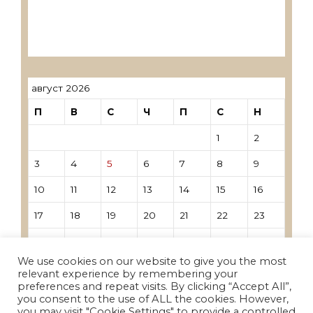
Лиценцирани овластени ревозори
Лиценцирани овластени ревозори –
трговци поединци
август 2026
П
В
С
Ч
П
С
Н
1
2
3
4
5
6
7
8
9
10
11
12
13
14
15
16
17
18
19
20
21
22
23
24
25
26
27
28
29
30
We use cookies on our website to give you the most
31
relevant experience by remembering your
preferences and repeat visits. By clicking “Accept All”,
you consent to the use of ALL the cookies. However,
« Јун
you may visit "Cookie Settings" to provide a controlled