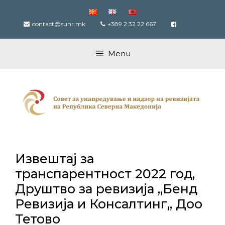
Skip
to
contact@sunr.mk
+389 2 32 22 667
content
Menu
Извештај за
транспарентност 2022 год,
Друштво за ревизија ,,Бенд
Ревизија и Консалтинг,, Доо
Тетово