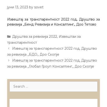
јуни 13, 2023
by
sovet
Извештај за транспарентност 2022 год, Друштво за
ревизија ,,Бенд Ревизија и Консалтинг,, Доо Тетово
Categories
Друштва за ревизија 2022
,
Извештаи за
транспарентност
Post
Извештај за транспарентност 2022 год, Друштво
navigation
за ревизија ,,БДО,, Доо Скопје
Извештај за транспарентност 2022 год, Друштво
за ревизија ,,Глобал Гроуп Консалтинг,, Доо Скопје
Search
for:
Лиценцирани друштва за ревизија