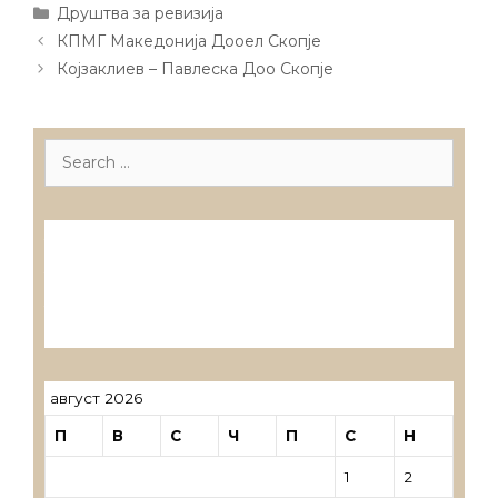
Categories
Друштва за ревизија
Post
КПМГ Македонија Дооел Скопје
navigation
Којзаклиев – Павлеска Доо Скопје
Search
for:
Лиценцирани друштва за ревизија
Лиценцирани овластени ревозори
Лиценцирани овластени ревозори –
трговци поединци
август 2026
П
В
С
Ч
П
С
Н
1
2