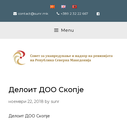
Skip
to
contact@sunr.mk
+389 2 32 22 667
content
Menu
Делоит ДОО Скопје
ноември 22, 2018
by
sunr
Делоит ДОО Скопје