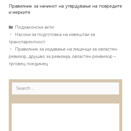
Правилник за начинот на утврдување на повредите
и мерките
Categories
Подзаконски акти
Post
Насоки за подготовка на извештаи за
navigation
транспарентност
Правилник за издавање на лиценци за овластен
ревизор, друшво за ревизија, овластен реивизор –
трговец поединец
Search
for:
Лиценцирани друштва за ревизија
Лиценцирани овластени ревозори
Лиценцирани овластени ревозори –