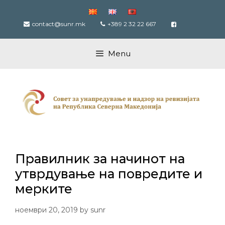
Skip
to
contact@sunr.mk
+389 2 32 22 667
content
Menu
Правилник за начинот на
утврдување на повредите и
мерките
ноември 20, 2019
by
sunr