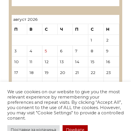
трговци поединци
август 2026
П
В
С
Ч
П
С
Н
1
2
3
4
5
6
7
8
9
10
11
12
13
14
15
16
17
18
19
20
21
22
23
24
25
26
27
28
29
30
We use cookies on our website to give you the most
31
relevant experience by remembering your
preferences and repeat visits. By clicking “Accept All”,
you consent to the use of ALL the cookies. However,
« Јун
you may visit "Cookie Settings" to provide a controlled
consent.
Поставки за колачиња
Прифати