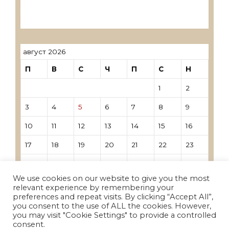
Лиценцирани овластени ревозори –
трговци поединци
август 2026
П
В
С
Ч
П
С
Н
1
2
3
4
5
6
7
8
9
10
11
12
13
14
15
16
17
18
19
20
21
22
23
24
25
26
27
28
29
30
We use cookies on our website to give you the most
31
relevant experience by remembering your
preferences and repeat visits. By clicking “Accept All”,
you consent to the use of ALL the cookies. However,
« Јун
you may visit "Cookie Settings" to provide a controlled
consent.