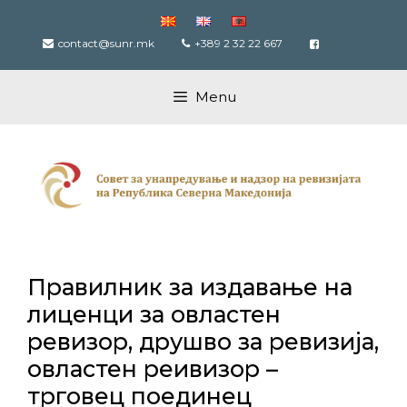
Skip
to
contact@sunr.mk
+389 2 32 22 667
content
Menu
Правилник за издавање на
лиценци за овластен
ревизор, друшво за ревизија,
овластен реивизор –
трговец поединец