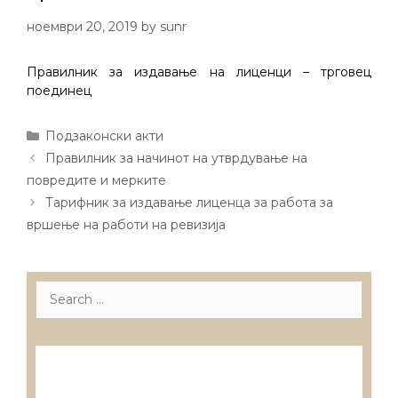
ноември 20, 2019
by
sunr
Правилник за издавање на лиценци – трговец
поединец
Categories
Подзаконски акти
Post
Правилник за начинот на утврдување на
navigation
повредите и мерките
Тарифник за издавање лиценца за работа за
вршење на работи на ревизија
Search
for:
Лиценцирани друштва за ревизија
Лиценцирани овластени ревозори