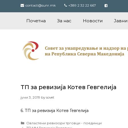
Skip
contact@sunr.mk
+389 2 32 22 667
to
content
Почетна
За нас
Новости
Јавни
ТП за ревизија Котев Гевгелија
јуни 3, 2019
by
sovet
6. ТП за ревизија Котев Гевгелија
Categories
Овластени ревизори трговци - поединци
Post
ТП ММ Ревизија Радовиш