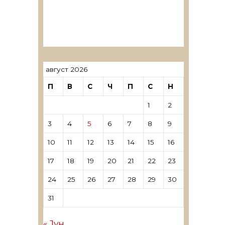
ревозори
Лиценцирани овластени
ревозори – трговци поединци
август 2026
П
В
С
Ч
П
С
Н
1
2
3
4
5
6
7
8
9
10
11
12
13
14
15
16
17
18
19
20
21
22
23
24
25
26
27
28
29
30
31
« Јун