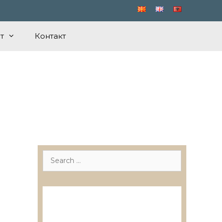
т
Контакт
Search
for:
Лиценцирани друштва за
ревизија
Лиценцирани овластени