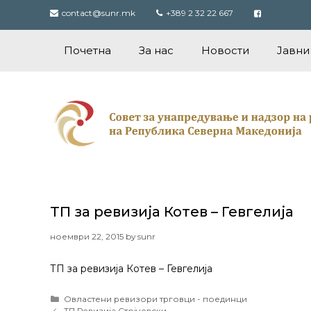
Skip
contact@sunr.mk
+389 2 32 22 667
to
content
Почетна
За нас
Новости
Јавни
ТП за ревизија Котев – Гевгелија
ноември 22, 2015
by
sunr
ТП за ревизија Котев – Гевгелија
Categories
Овластени ревизори трговци - поединци
Post
ТП Ревизија Стојчевски