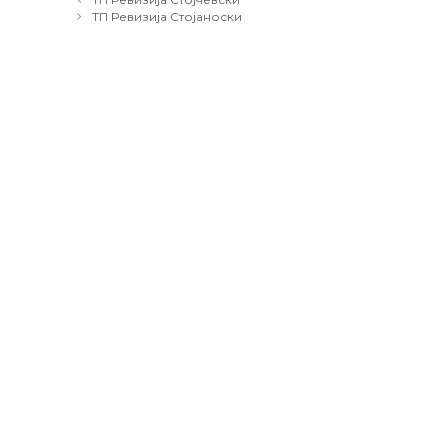
navigation
ТП Ревизија Стојаноски