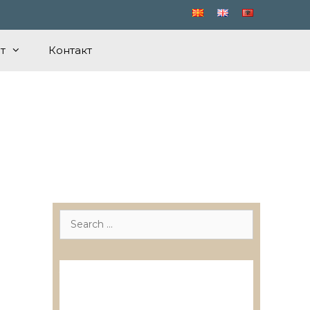
т
Контакт
Search
for:
Лиценцирани друштва за
ревизија
Лиценцирани овластени