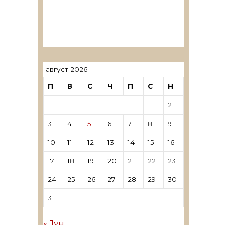
ревозори
Лиценцирани овластени
ревозори – трговци поединци
август 2026
П
В
С
Ч
П
С
Н
1
2
3
4
5
6
7
8
9
10
11
12
13
14
15
16
17
18
19
20
21
22
23
24
25
26
27
28
29
30
31
« Јун