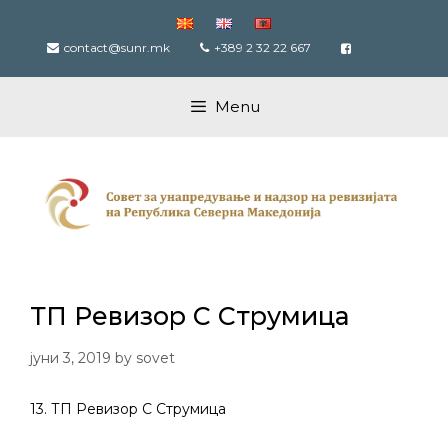
Skip
to
contact@sunr.mk
+389 2 32 22 667
content
Menu
ТП Ревизор С Струмица
јуни 3, 2019
by
sovet
13. ТП Ревизор С Струмица