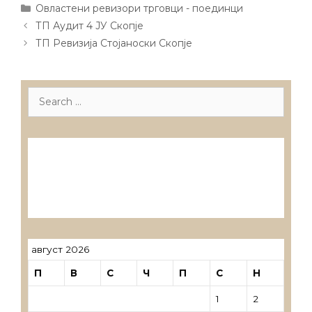
Categories
Овластени ревизори трговци - поединци
Post
ТП Аудит 4 ЈУ Скопје
navigation
ТП Ревизија Стојаноски Скопје
Search
for:
Лиценцирани друштва за ревизија
Лиценцирани овластени ревозори
Лиценцирани овластени ревозори –
трговци поединци
август 2026
П
В
С
Ч
П
С
Н
1
2