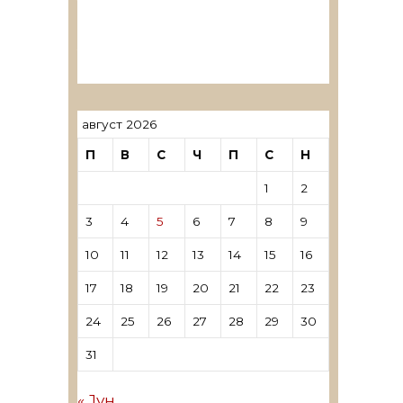
ревозори
Лиценцирани овластени
ревозори – трговци поединци
август 2026
П
В
С
Ч
П
С
Н
1
2
3
4
5
6
7
8
9
10
11
12
13
14
15
16
17
18
19
20
21
22
23
24
25
26
27
28
29
30
31
« Јун