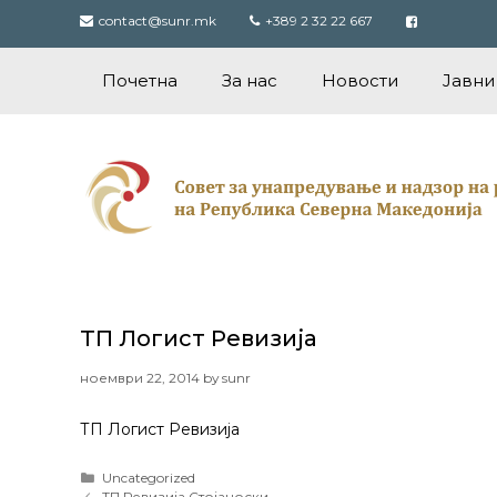
Skip
contact@sunr.mk
+389 2 32 22 667
to
content
Почетна
За нас
Новости
Јавни
ТП Логист Ревизија
ноември 22, 2014
by
sunr
ТП Логист Ревизија
Categories
Uncategorized
Post
ТП Ревизија Стојаноски