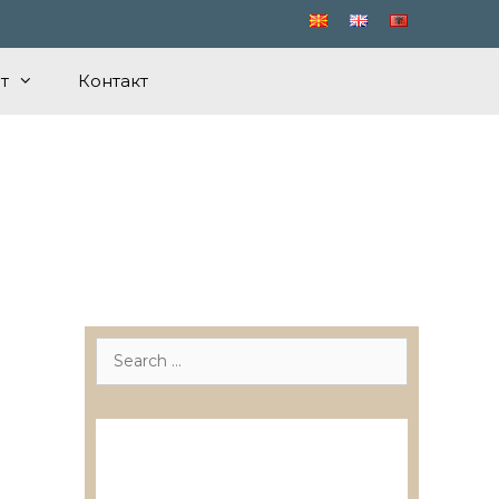
т
Контакт
Search
for:
Лиценцирани друштва за
ревизија
Лиценцирани овластени