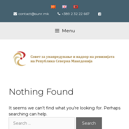
Skip
to
contact@sunr.mk
+389 2 32 22 667
content
Menu
Nothing Found
It seems we can’t find what you’re looking for. Perhaps
searching can help.
Search
for: