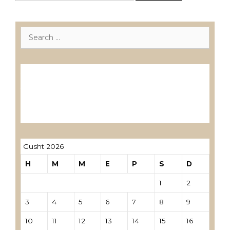
Search
for:
Лиценцирани друштва за ревизија
Лиценцирани овластени ревозори
Лиценцирани овластени ревозори –
трговци поединци
Gusht 2026
H
M
M
E
P
S
D
1
2
3
4
5
6
7
8
9
10
11
12
13
14
15
16