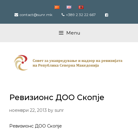
Skip
to
contact@sunr.mk
+389 2 32 22 667
content
Menu
Ревизионс ДОО Скопје
ноември 22, 2013
by
sunr
Ревизионс ДОО Скопје