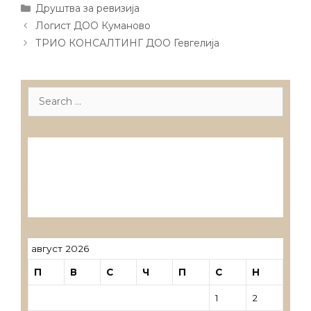
Categories
Друштва за ревизија
Post
Логист ДОО Куманово
navigation
ТРИО КОНСАЛТИНГ ДОО Гевгелија
Search
for:
Лиценцирани друштва за ревизија
Лиценцирани овластени ревозори
Лиценцирани овластени ревозори –
трговци поединци
август 2026
П
В
С
Ч
П
С
Н
1
2