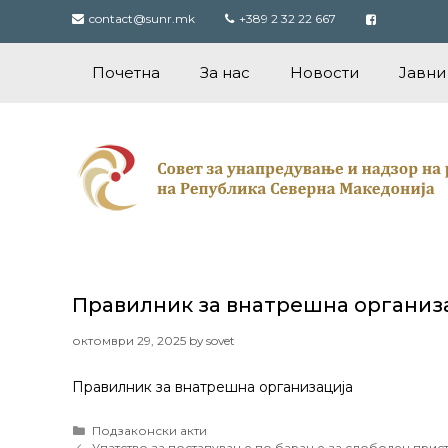
Skip
contact@sunr.mk
+389 2 32 22 667
to
content
Почетна
За нас
Новости
Јавни
Правилник за внатрешна организ
октомври 29, 2025
by
sovet
Правилник за внатрешна организација
Categories
Подзаконски акти
Post
Упатство за постапување по барање за слободен прис