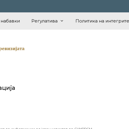
 набавки
Регулатива
Политика на интегрите
ација
тап до информации од јавен карактер во СУНРРСМ