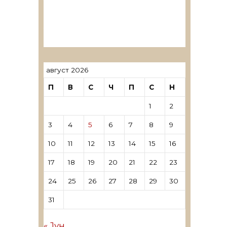
ревозори
Лиценцирани овластени
ревозори – трговци поединци
август 2026
П
В
С
Ч
П
С
Н
1
2
3
4
5
6
7
8
9
10
11
12
13
14
15
16
17
18
19
20
21
22
23
24
25
26
27
28
29
30
31
« Јун