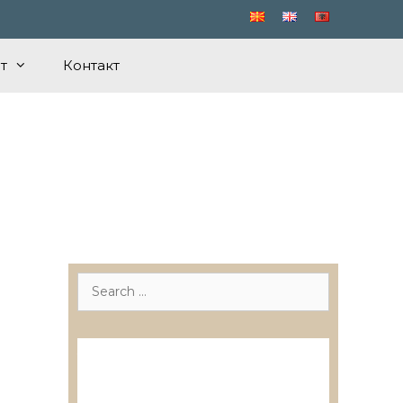
т
Контакт
Search
for:
Лиценцирани друштва за
ревизија
Лиценцирани овластени