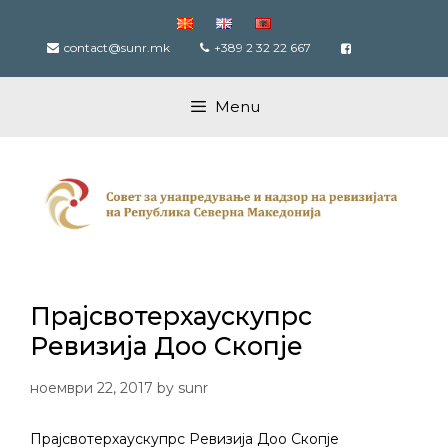
Skip
to
contact@sunr.mk
+389 2 32 22 667
content
Menu
Прајсвотерхаускупрс
Ревизија Доо Скопје
ноември 22, 2017
by
sunr
Прајсвотерхаускупрс Ревизија Доо Скопје