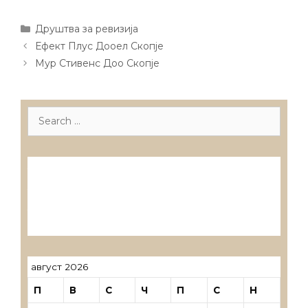
Categories
Друштва за ревизија
Post
Ефект Плус Дооел Скопје
navigation
Мур Стивенс Доо Скопје
Search
for:
Лиценцирани друштва за ревизија
Лиценцирани овластени ревозори
Лиценцирани овластени ревозори –
трговци поединци
август 2026
П
В
С
Ч
П
С
Н