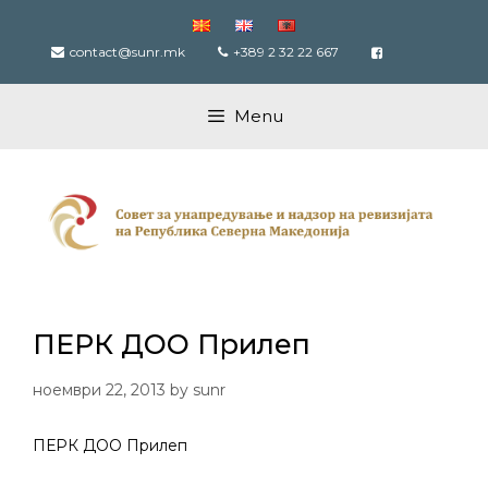
Skip
to
contact@sunr.mk
+389 2 32 22 667
content
Menu
ПЕРК ДОО Прилеп
ноември 22, 2013
by
sunr
ПЕРК ДОО Прилеп