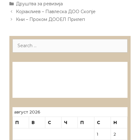
Categories
Друштва за ревизија
Post
Којзаклиев – Павлеска ДОО Скопје
navigation
Кни – Проком ДООЕЛ Прилеп
Search
for:
Лиценцирани друштва за ревизија
Лиценцирани овластени ревозори
Лиценцирани овластени ревозори –
трговци поединци
август 2026
П
В
С
Ч
П
С
Н
1
2