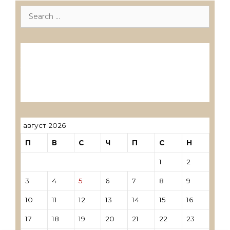
Search
for:
Лиценцирани друштва за ревизија
Лиценцирани овластени ревозори
Лиценцирани овластени ревозори –
трговци поединци
август 2026
П
В
С
Ч
П
С
Н
1
2
3
4
5
6
7
8
9
10
11
12
13
14
15
16
17
18
19
20
21
22
23