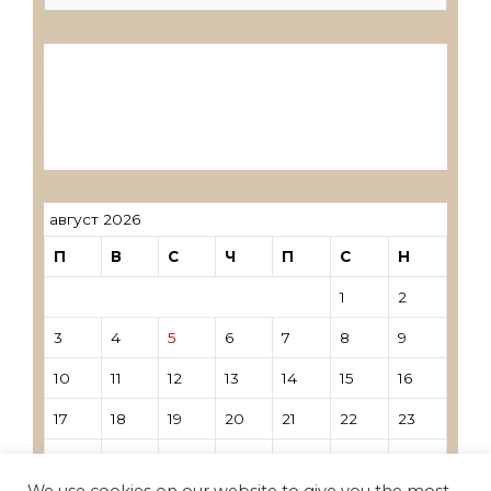
for:
Лиценцирани друштва за ревизија
Лиценцирани овластени ревозори
Лиценцирани овластени ревозори –
трговци поединци
август 2026
П
В
С
Ч
П
С
Н
1
2
3
4
5
6
7
8
9
10
11
12
13
14
15
16
17
18
19
20
21
22
23
24
25
26
27
28
29
30