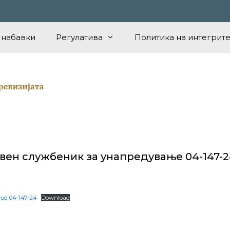
 набавки
Регулатива
Политика на интегрите
вен службеник за унапредување 04-147-
ње 04-147-24
Download