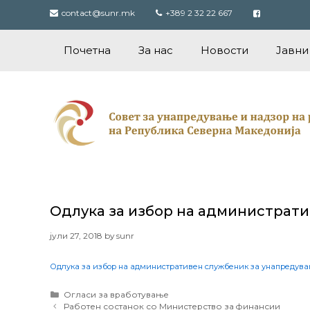
Skip
contact@sunr.mk
+389 2 32 22 667
to
content
Почетна
За нас
Новости
Јавни
Одлука за избор на администрати
јули 27, 2018
by
sunr
Одлука за избор на административен службеник за унапредува
Categories
Огласи за вработување
Post
Работен состанок со Министерство за финансии