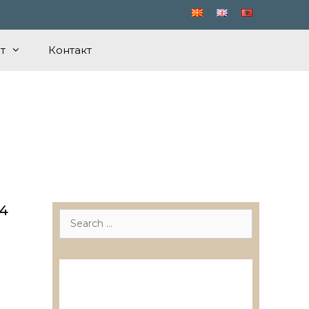
т
Контакт
24
Search
for:
Лиценцирани друштва за
ревизија
Лиценцирани овластени