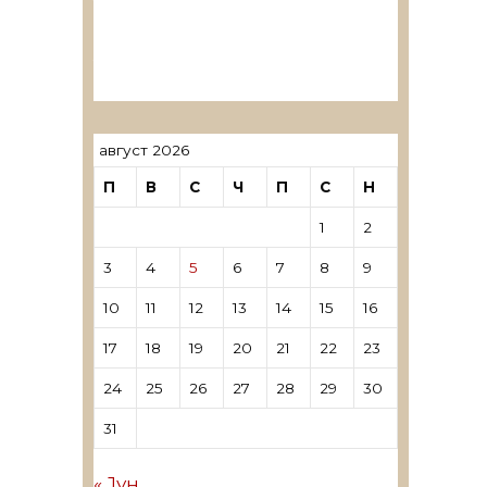
ревозори
Лиценцирани овластени
ревозори – трговци поединци
август 2026
П
В
С
Ч
П
С
Н
1
2
3
4
5
6
7
8
9
10
11
12
13
14
15
16
17
18
19
20
21
22
23
24
25
26
27
28
29
30
31
« Јун