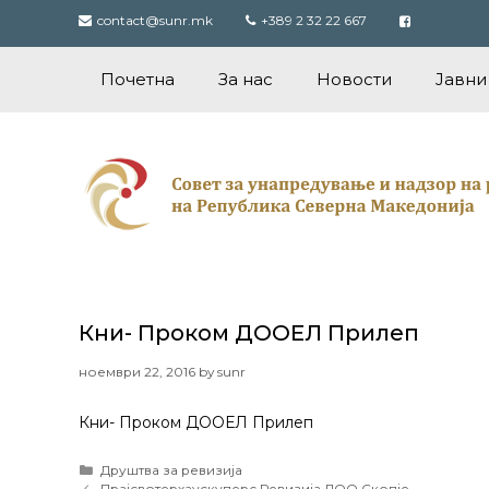
Skip
contact@sunr.mk
+389 2 32 22 667
to
content
Почетна
За нас
Новости
Јавни
Кни- Проком ДООЕЛ Прилеп
ноември 22, 2016
by
sunr
Кни- Проком ДООЕЛ Прилеп
Categories
Друштва за ревизија
Post
Прајсвотерхаускуперс Ревизија ДОО Скопје