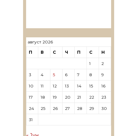
ревозори
Лиценцирани овластени
ревозори – трговци поединци
август 2026
П
В
С
Ч
П
С
Н
1
2
3
4
5
6
7
8
9
10
11
12
13
14
15
16
17
18
19
20
21
22
23
24
25
26
27
28
29
30
31
« Јун