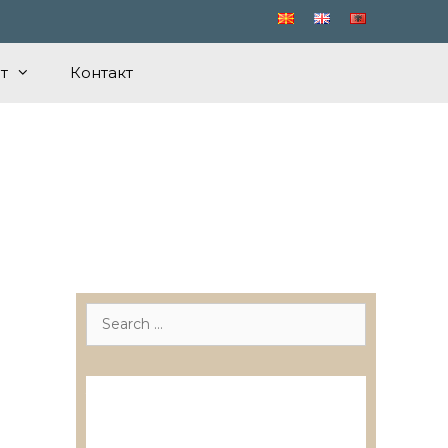
т
Контакт
Search
for:
Лиценцирани друштва за
ревизија
Лиценцирани овластени