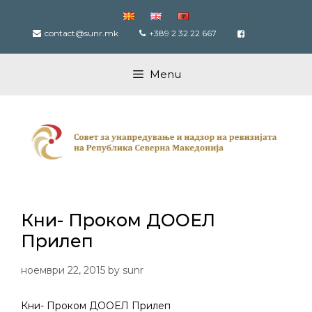
Skip
to
contact@sunr.mk
+389 2 32 22 667
content
Menu
Кни- Проком ДООЕЛ
Прилеп
ноември 22, 2015
by
sunr
Кни- Проком ДООЕЛ Прилеп