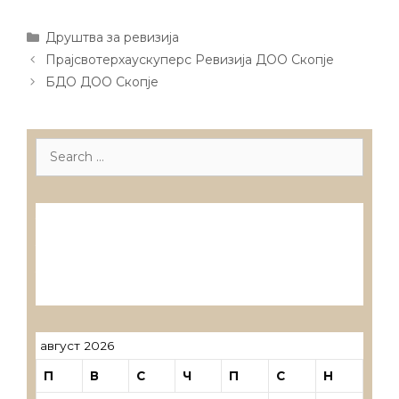
Categories
Друштва за ревизија
Post
Прајсвотерхаускуперс Ревизија ДОО Скопје
navigation
БДО ДОО Скопје
Search
for:
Лиценцирани друштва за ревизија
Лиценцирани овластени ревозори
Лиценцирани овластени ревозори –
трговци поединци
август 2026
П
В
С
Ч
П
С
Н