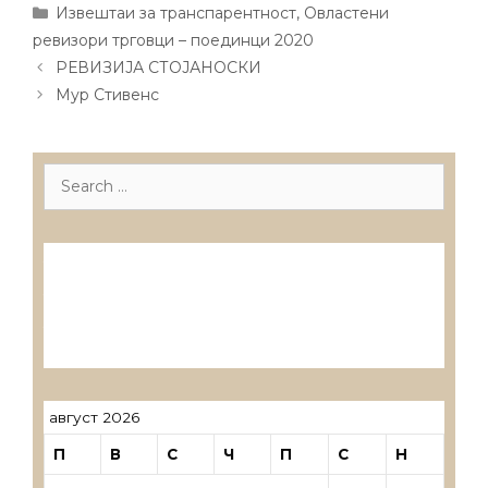
Categories
Извештаи за транспарентност
,
Овластени
ревизори трговци – поединци 2020
Post
РЕВИЗИЈА СТОЈАНОСКИ
navigation
Мур Стивенс
Search
for:
Лиценцирани друштва за ревизија
Лиценцирани овластени ревозори
Лиценцирани овластени ревозори –
трговци поединци
август 2026
П
В
С
Ч
П
С
Н