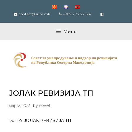
Skip
to
contact@sunr.mk
+389 2 32 22 667
content
Menu
ЈОЛАК РЕВИЗИЈА ТП
мај 12, 2021
by
sovet
13. 11-7 ЈОЛАК РЕВИЗИЈА ТП