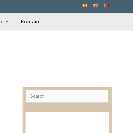
т
Контакт
Search
for:
Лиценцирани друштва за
ревизија
Лиценцирани овластени