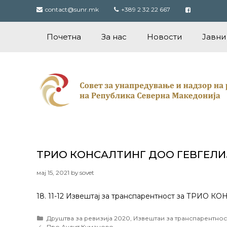
Skip
contact@sunr.mk
+389 2 32 22 667
to
content
Почетна
За нас
Новости
Јавни
ТРИО КОНСАЛТИНГ ДОО ГЕВГЕЛИ
мај 15, 2021
by
sovet
18. 11-12 Извештај за транспарентност за ТРИО
Categories
Друштва за ревизија 2020
,
Извештаи за транспарентнос
Post
Про Аудит Куманово