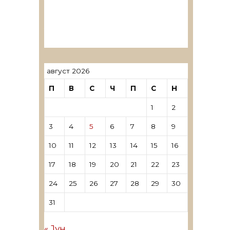
ревозори
Лиценцирани овластени
ревозори – трговци поединци
август 2026
П
В
С
Ч
П
С
Н
1
2
3
4
5
6
7
8
9
10
11
12
13
14
15
16
17
18
19
20
21
22
23
24
25
26
27
28
29
30
31
« Јун