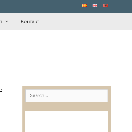
т
Контакт
о
Search
for:
Лиценцирани друштва за
ревизија
Лиценцирани овластени