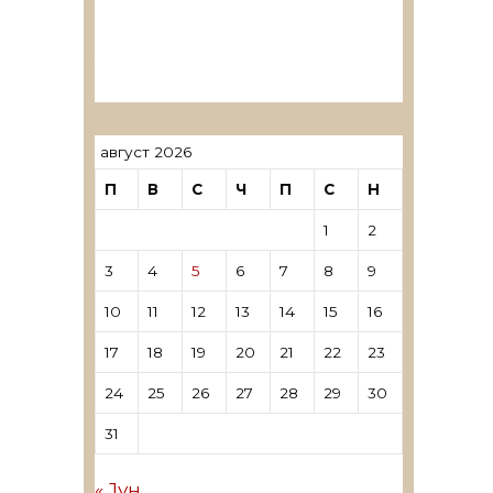
ревозори
Лиценцирани овластени
ревозори – трговци поединци
август 2026
П
В
С
Ч
П
С
Н
1
2
3
4
5
6
7
8
9
10
11
12
13
14
15
16
17
18
19
20
21
22
23
24
25
26
27
28
29
30
31
« Јун