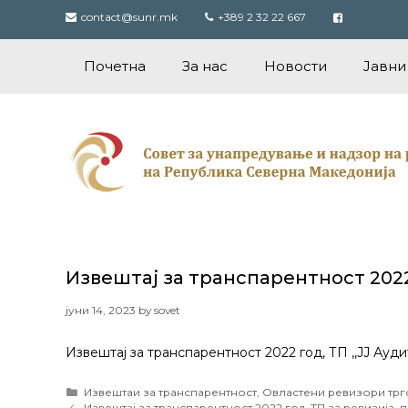
Skip
contact@sunr.mk
+389 2 32 22 667
to
content
Почетна
За нас
Новости
Јавни
Извештај за транспарентност 2022 
јуни 14, 2023
by
sovet
Извештај за транспарентност 2022 год, ТП ,,ЈЈ Ауди
Categories
Извештаи за транспарентност
,
Овластени ревизори трг
Post
Извештај за транспарентност 2022 год, ТП за ревизија, 