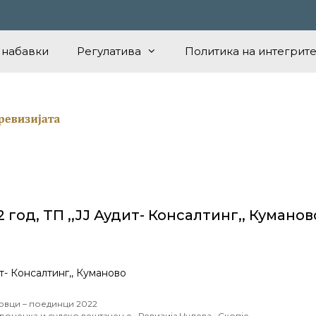
 набавки
Регулатива
Политика на интегрите
год, ТП ,,ЈЈ Аудит- Консалтинг,, Куманов
т- Консалтинг,, Куманово
овци – поединци 2022
проценка и судско вештачење ,,Ревизија Чулева,, Скопје