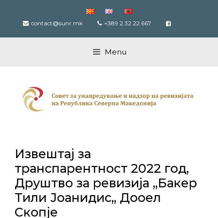
Skip
to
contact@sunr.mk
+389 2 32 22 667
content
Menu
Извештај за
транспарентност 2022 год,
Друштво за ревизија ,,Бакер
Тили Јоанидис,, Дооел
Скопје