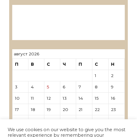
Лиценцирани друштва за ревизија
Лиценцирани овластени ревозори
Лиценцирани овластени ревозори –
трговци поединци
август 2026
П
В
С
Ч
П
С
Н
1
2
3
4
5
6
7
8
9
10
11
12
13
14
15
16
17
18
19
20
21
22
23
24
25
26
27
28
29
30
We use cookies on our website to give you the most
31
relevant experience by remembering your