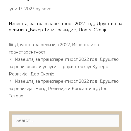
јуни 13, 2023
by
sovet
Извештај за транспарентност 2022 год, Друштво за
ревизија ,,Бакер Тили Јоанидис,, Дооел Скопје
Categories
Друштва за ревизија 2022
,
Извештаи за
транспарентност
Post
Извештај за транспарентност 2022 год, Друштво
navigation
за ревизосрски услуги ,,ПрајсвотерхаусКуперс
Ревизија,, Доо Скопје
Извештај за транспарентност 2022 год, Друштво
за ревизија ,,Бенд Ревизија и Консалтинг,, Доо
Тетово
Search
for: