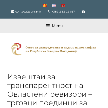
Skip
to
contact@sunr.mk
+389 2 32 22 667
content
Menu
Извештаи за
транспарентност на
Овластени ревизори –
трговци поединци за