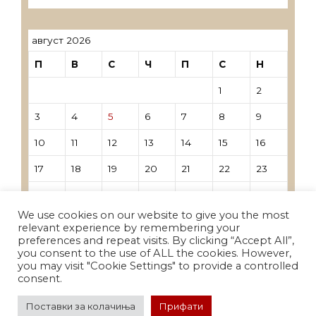
август 2026
П
В
С
Ч
П
С
Н
1
2
3
4
5
6
7
8
9
10
11
12
13
14
15
16
17
18
19
20
21
22
23
24
25
26
27
28
29
30
We use cookies on our website to give you the most
31
relevant experience by remembering your
preferences and repeat visits. By clicking “Accept All”,
you consent to the use of ALL the cookies. However,
« Јун
you may visit "Cookie Settings" to provide a controlled
consent.
Поставки за колачиња
Прифати