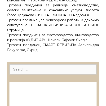
консалтинг ТП ЈОЛАК РЕВИЗИЈА Охрид
Трговец поединец за ревизија, сметководство,
судско вештачење и консалтинг услуги Виолета
Ѓорге Трајанова ЛИНК РЕВИЗИЈА ТП Радовиш
Трговец поединец за ревизорски работи и даночно
советување ТП КМ ЗА РЕВИЗИЈА И КОНСАЛТИНГ
Струмица
Трговец поединец за сметководство, книговодство
и ревизија АУДИТ 4ЈУ Шенаси Бајрами Скопје
Трговец поединец СМАРТ РЕВИЗИЈА Александра
Бакулеска, Охрид
Search
for:
Лиценцирани друштва за ревизија
Лиценцирани овластени ревозори
Лиценцирани овластени ревозори –
трговци поединци