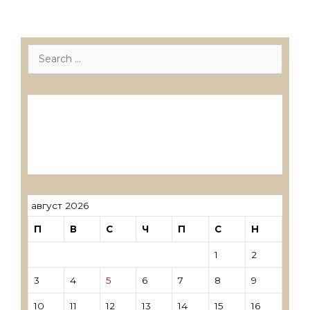
Search
for:
Лиценцирани друштва за ревизија
Лиценцирани овластени ревозори
Лиценцирани овластени ревозори –
трговци поединци
август 2026
П
В
С
Ч
П
С
Н
1
2
3
4
5
6
7
8
9
10
11
12
13
14
15
16