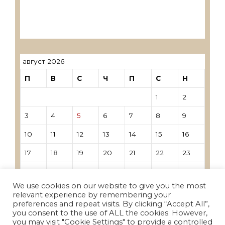
Лиценцирани овластени ревозори
Лиценцирани овластени ревозори –
трговци поединци
август 2026
П
В
С
Ч
П
С
Н
1
2
3
4
5
6
7
8
9
10
11
12
13
14
15
16
17
18
19
20
21
22
23
24
25
26
27
28
29
30
We use cookies on our website to give you the most
31
relevant experience by remembering your
preferences and repeat visits. By clicking “Accept All”,
you consent to the use of ALL the cookies. However,
« Јун
you may visit "Cookie Settings" to provide a controlled