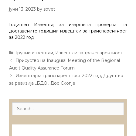
јуни 13, 2023
by
sovet
Годишен Извештај за извршена проверка на
доставените годишни извештаи за транспарентност
за 2022 год
Categories
Групни извештаи
,
Извештаи за транспарентност
Post
Присуство на Inaugural Meeting of the Regional
navigation
Audit Quality Assurance Forum
Извештај за транспарентност 2022 год, Друштво
за ревизија ,,БДО,, Доо Скопје
Search
for:
Лиценцирани друштва за ревизија