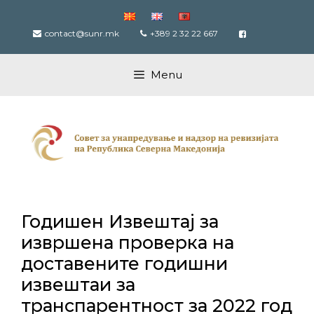
Skip
to
contact@sunr.mk
+389 2 32 22 667
content
Menu
Годишен Извештај за
извршена проверка на
доставените годишни
извештаи за
транспарентност за 2022 год