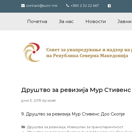
Skip
contact@sunr.mk
+389 2 32 22 667
to
content
Почетна
За нас
Новости
Јавни
Друштво за ревизија Мур Стивенс
јуни 3, 2019
by
sovet
9. Друштво за ревизија Мур Стивенс Доо Скопје
Categories
Друштва за ревизија
,
Извештаи за транспарентност
Post
Друштво за ревизија Ековис Аудит Македонија Доо Ско