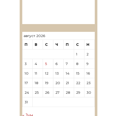
ревозори
Лиценцирани овластени
ревозори – трговци поединци
август 2026
П
В
С
Ч
П
С
Н
1
2
3
4
5
6
7
8
9
10
11
12
13
14
15
16
17
18
19
20
21
22
23
24
25
26
27
28
29
30
31
« Јун