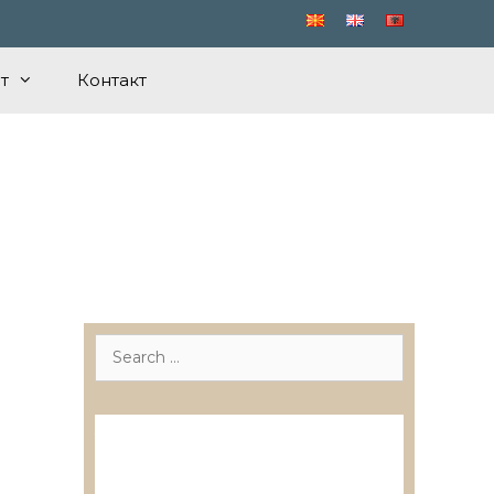
т
Контакт
Search
for:
Лиценцирани друштва за
ревизија
Лиценцирани овластени