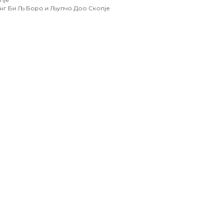
инг Би Љ Боро и Љупчо Доо Скопје