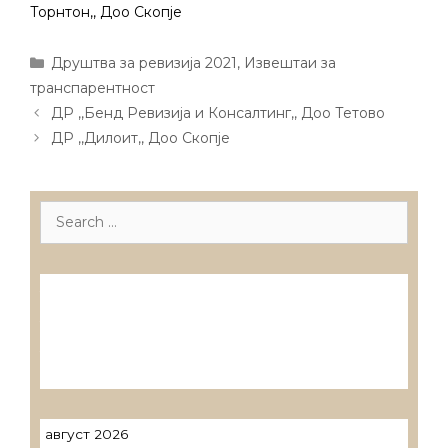
Торнтон,, Доо Скопје
Categories
Друштва за ревизија 2021
,
Извештаи за
транспарентност
Post
ДР ,,Бенд Ревизија и Консалтинг,, Доо Тетово
navigation
ДР ,,Дилоит,, Доо Скопје
Search
for:
Лиценцирани друштва за ревизија
Лиценцирани овластени ревозори
Лиценцирани овластени ревозори –
трговци поединци
август 2026