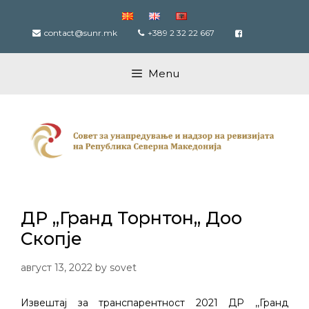
Skip
to
contact@sunr.mk
+389 2 32 22 667
content
Menu
ДР ,,Гранд Торнтон,, Доо
Скопје
август 13, 2022
by
sovet
Извештај за транспарентност 2021 ДР ,,Гранд