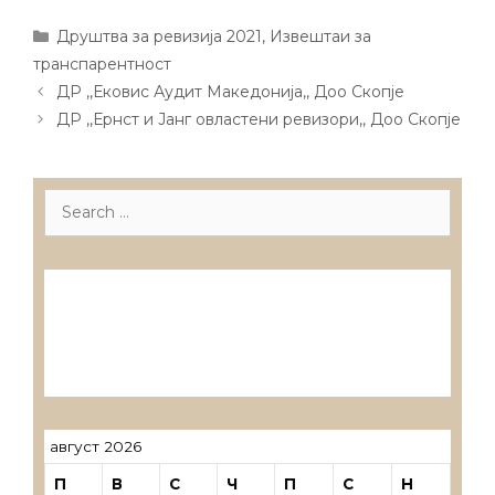
Categories
Друштва за ревизија 2021
,
Извештаи за
транспарентност
Post
ДР ,,Ековис Аудит Македонија,, Доо Скопје
navigation
ДР ,,Ернст и Јанг овластени ревизори,, Доо Скопје
Search
for:
Лиценцирани друштва за ревизија
Лиценцирани овластени ревозори
Лиценцирани овластени ревозори –
трговци поединци
август 2026
П
В
С
Ч
П
С
Н