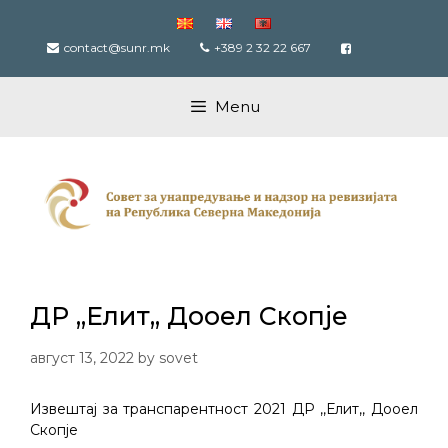
Skip
to
contact@sunr.mk
+389 2 32 22 667
content
Menu
ДР ,,Елит,, Дооел Скопје
август 13, 2022
by
sovet
Извештај за транспарентност 2021 ДР ,,Елит,, Дооел
Скопје