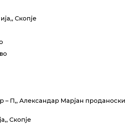
ја,, Скопје
о
ово
ар – П,, Александар Марјан проданоски
а,, Скопје