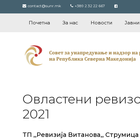
Skip
contact@sunr.mk
+389 2 32 22 667
to
content
Почетна
За нас
Новости
Јавни
Овластени ревизо
2021
ТП ,,Ревизија Витанова,, Струмица