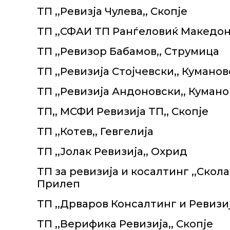
ТП ,,Ревизја Чулева,, Скопје
ТП ,,СФАИ ТП Ранѓеловиќ Македони
ТП ,,Ревизор Бабамов,, Струмица
ТП ,,Ревизија Стојчевски,, Куманов
ТП ,,Ревизија Андоновски,, Куман
ТП,, МСФИ Ревизија ТП,, Скопје
ТП ,,Котев,, Гевгелија
ТП ,,Јолак Ревизија,, Охрид
ТП за ревизија и косалтинг ,,Скол
Прилеп
ТП ,,Дрваров Консалтинг и Ревизиј
ТП ,,Верифика Ревизија,, Скопје