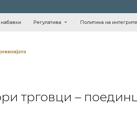
 набавки
Регулатива
Политика на интегрите
ри трговци – поедин