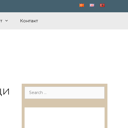
т
Контакт
ци
Search
for:
Лиценцирани друштва за
ревизија
Лиценцирани овластени