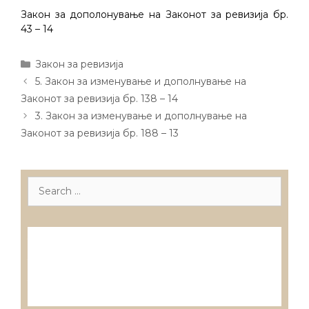
Закон за дополонување на Законот за ревизија бр.
43 – 14
Categories
Закон за ревизија
Post
5. Закон за изменување и дополнување на
navigation
Законот за ревизија бр. 138 – 14
3. Закон за изменување и дополнување на
Законот за ревизија бр. 188 – 13
Search
for:
Лиценцирани друштва за ревизија
Лиценцирани овластени ревозори
Лиценцирани овластени ревозори –
трговци поединци