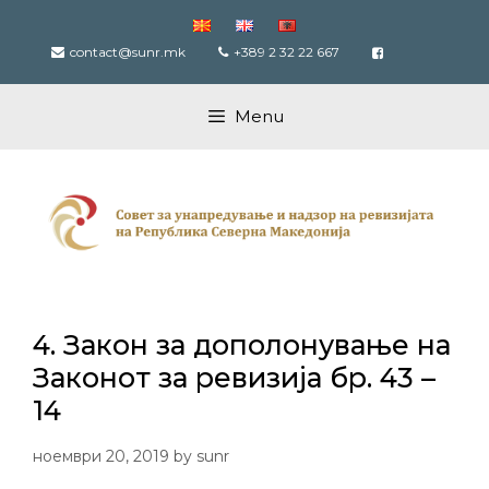
Skip
to
contact@sunr.mk
+389 2 32 22 667
content
Menu
4. Закон за дополонување на
Законот за ревизија бр. 43 –
14
ноември 20, 2019
by
sunr