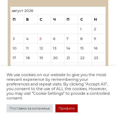
август 2026
П
В
С
Ч
П
С
Н
1
2
3
4
5
6
7
8
9
10
11
12
13
14
15
16
17
18
19
20
21
22
23
24
25
26
27
28
29
30
We use cookies on our website to give you the most
31
relevant experience by remembering your
preferences and repeat visits. By clicking “Accept All”,
you consent to the use of ALL the cookies. However,
« Јун
you may visit "Cookie Settings" to provide a controlled
consent.
Поставки за колачиња
Прифати
© 2026 СУНР
• Built with
GeneratePress