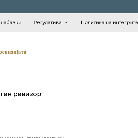
 набавки
Регулатива
Политика на интегрите
стен ревизор
стен ревизор – трговец поединец