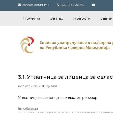
Skip
contact@sunr.mk
+389 2 32 22 667
to
content
Почетна
За нас
Новости
Јавни
3.1. Уплатница за лиценца за овла
ноември 20, 2019
by
sunr
Уплатница за лиценца за овластен ревизор
Categories
Обрасци
Post
4. Барање за издавање на лиценца за работан на овла