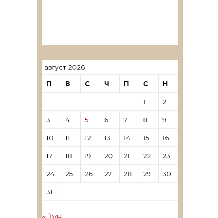
ревозори
Лиценцирани овластени
ревозори – трговци поединци
август 2026
П
В
С
Ч
П
С
Н
1
2
3
4
5
6
7
8
9
10
11
12
13
14
15
16
17
18
19
20
21
22
23
24
25
26
27
28
29
30
31
« Јун