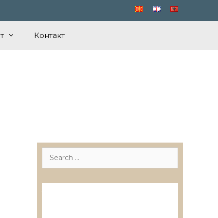
т
Контакт
Search
for:
Лиценцирани друштва за
ревизија
Лиценцирани овластени